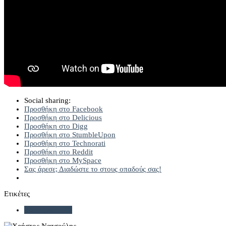
Social sharing:
Προσθήκη στο Facebook
Προσθήκη στο Delicious
Προσθήκη στο Digg
Προσθήκη στο StumbleUpon
Προσθήκη στο Technorati
Προσθήκη στο Reddit
Προσθήκη στο MySpace
Σας άρεσε; Διαδώστε το στους οπαδούς σας!
Ετικέτες
Καστοριά 1980