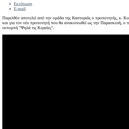
Εκτύπωση
E-mail
Παρελθόν αποτελεί από την ομάδα της Καστοριάς ο προπονητής, κ. Κούρ
και για τον νέο προπονητή που θα ανακοινωθεί ως την Παρασκευή, ο 
εκπομπή "Ψηλά τις Κεραίες".