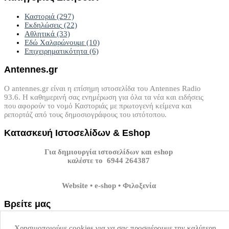
Καστοριά
(297)
Εκδηλώσεις
(22)
Αθλητικά
(33)
Εδώ Χαλαρώνουμε
(10)
Επιχειρηματικότητα
(6)
Antennes.gr
Ο antennes.gr είναι η επίσημη ιστοσελίδα του Antennes Radio
93.6. Η καθημερινή σας ενημέρωση για όλα τα νέα και ειδήσεις
που αφορούν το νομό Καστοριάς με πρωτογενή κείμενα και
ρεπορτάζ από τους δημοσιογράφους του ιστότοπου.
Κατασκευή
Ιστοσελίδων
&
Eshop
Για δημιουργία ιστοσελίδων και eshop
καλέστε το 6944 264387
Website • e-shop • Φιλοξενία
Βρείτε
μας
Επισκεφτείτε τα κοινωνικά μέσα δικτύωσης του antennes.gr.
Χρησιμοποιούμε cookies για να σας προσφέρουμε την καλύτερη