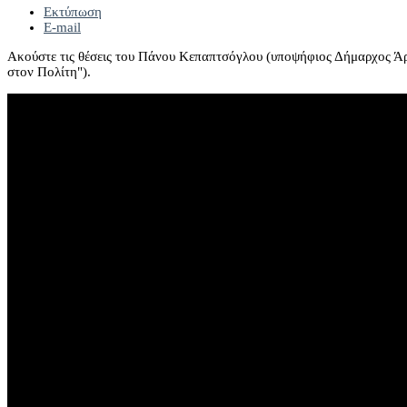
Εκτύπωση
E-mail
Ακούστε τις θέσεις του Πάνου Κεπαπτσόγλου (υποψήφιος Δήμαρχος Ά
στον Πολίτη").