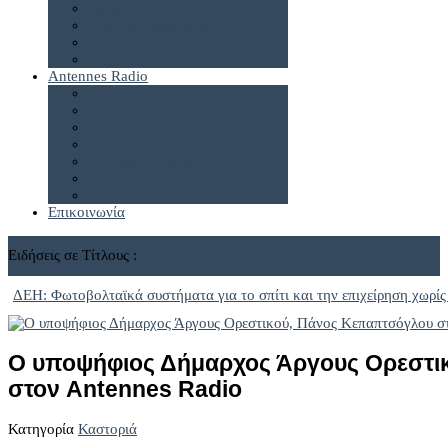
Διαφήμιση
Πολιτική Δεδομένων
Antennes Radio
Antennes Live24
Antennes e-radio
Επικοινωνία
Ειδήσεις σε Τίτλους :
ΔΕΗ: Φωτοβολταϊκά συστήματα για το σπίτι και την επιχείρηση χωρίς
Ο υποψήφιος Δήμαρχος Άργους Ορεστι
στον Antennes Radio
Κατηγορία
Καστοριά