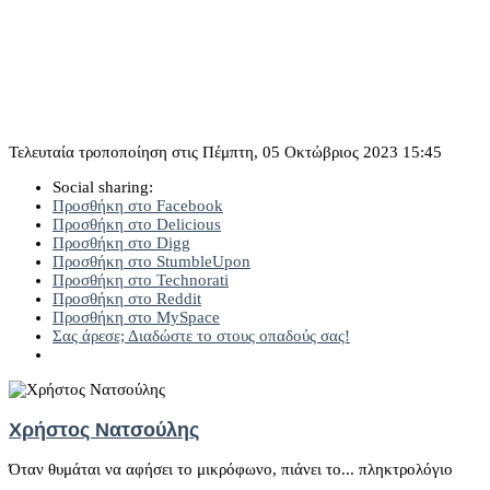
Τελευταία τροποποίηση στις Πέμπτη, 05 Οκτώβριος 2023 15:45
Social sharing:
Προσθήκη στο Facebook
Προσθήκη στο Delicious
Προσθήκη στο Digg
Προσθήκη στο StumbleUpon
Προσθήκη στο Technorati
Προσθήκη στο Reddit
Προσθήκη στο MySpace
Σας άρεσε; Διαδώστε το στους οπαδούς σας!
Χρήστος Νατσούλης
Όταν θυμάται να αφήσει το μικρόφωνο, πιάνει το... πληκτρολόγιο