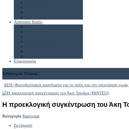
Διαφήμιση
Πολιτική Δεδομένων
Antennes Radio
Antennes Live24
Antennes e-radio
Επικοινωνία
Ειδήσεις σε Τίτλους :
ΔΕΗ: Φωτοβολταϊκά συστήματα για το σπίτι και την επιχείρηση χωρίς
Η προεκλογική συγκέντρωση του Άκη Τ
Κατηγορία
Καστοριά
Εκτύπωση