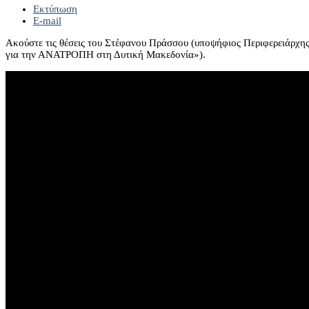
Εκτύπωση
E-mail
Ακούστε τις θέσεις του Στέφανου Πράσσου (υποψήφιος Περιφερειάρχη
για την ΑΝΑΤΡΟΠΗ στη Δυτική Μακεδονία»).