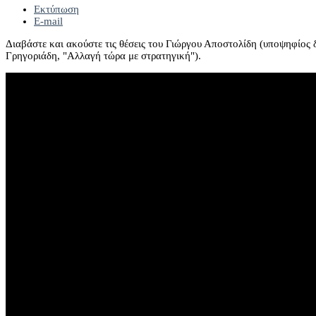
Εκτύπωση
E-mail
Διαβάστε και ακούστε τις θέσεις του Γιώργου Αποστολίδη (υποψηφίος
Γρηγοριάδη, "Αλλαγή τώρα με στρατηγική").