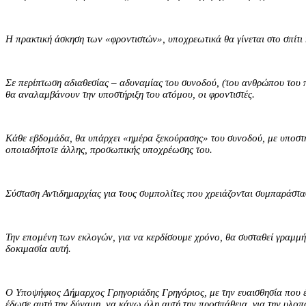
Η πρακτική άσκηση των «φροντιστών», υποχρεωτικά θα γίνεται στο σπίτι 
Σε περίπτωση αδιαθεσίας – αδυναμίας του συνοδού, (του ανθρώπου του πε
θα αναλαμβάνουν την υποστήριξη του ατόμου, οι φροντιστές.
Κάθε εβδομάδα, θα υπάρχει «ημέρα ξεκούρασης» του συνοδού, με υποστήρ
οποιαδήποτε άλλης, προσωπικής υποχρέωσης του.
Σύσταση Αντιδημαρχίας για τους συμπολίτες που χρειάζονται συμπαράστα
Την επομένη των εκλογών, για να κερδίσουμε χρόνο, θα συσταθεί γραμμή
δοκιμασία αυτή.
Ο Υποψήφιος Δήμαρχος Γρηγοριάδης Γρηγόριος, με την ευαισθησία που 
έδωσε αυτή την δύναμη, να κάνω όλη αυτή την προσπάθεια, για την υλο