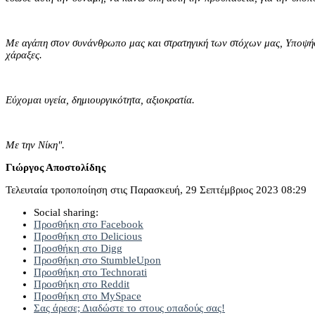
Με αγάπη στον συνάνθρωπο μας και στρατηγική των στόχων μας, Υποψή
χάραξες.
Εύχομαι υγεία, δημιουργικότητα, αξιοκρατία.
Με την Νίκη".
Γιώργος Αποστολίδης
Τελευταία τροποποίηση στις Παρασκευή, 29 Σεπτέμβριος 2023 08:29
Social sharing:
Προσθήκη στο Facebook
Προσθήκη στο Delicious
Προσθήκη στο Digg
Προσθήκη στο StumbleUpon
Προσθήκη στο Technorati
Προσθήκη στο Reddit
Προσθήκη στο MySpace
Σας άρεσε; Διαδώστε το στους οπαδούς σας!