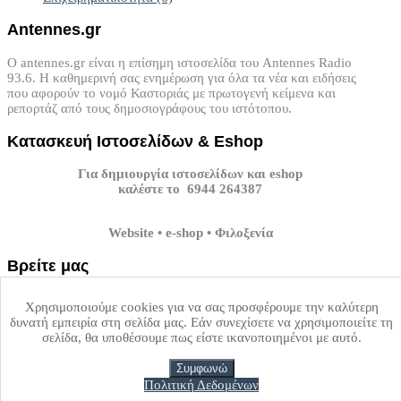
Antennes.gr
Ο antennes.gr είναι η επίσημη ιστοσελίδα του Antennes Radio
93.6. Η καθημερινή σας ενημέρωση για όλα τα νέα και ειδήσεις
που αφορούν το νομό Καστοριάς με πρωτογενή κείμενα και
ρεπορτάζ από τους δημοσιογράφους του ιστότοπου.
Κατασκευή
Ιστοσελίδων
&
Eshop
Για δημιουργία ιστοσελίδων και eshop
καλέστε το 6944 264387
Website • e-shop • Φιλοξενία
Βρείτε
μας
Επισκεφτείτε τα κοινωνικά μέσα δικτύωσης του antennes.gr.
Χρησιμοποιούμε cookies για να σας προσφέρουμε την καλύτερη
δυνατή εμπειρία στη σελίδα μας. Εάν συνεχίσετε να χρησιμοποιείτε τη
Facebook
Twitter
Youtube
GPlus
Instagram
σελίδα, θα υποθέσουμε πως είστε ικανοποιημένοι με αυτό.
Top
Συμφωνώ
Copyright ©
Antennes.gr
2026 All rights reserved.
Custom Design by
Πολιτική Δεδομένων
Καστοριά