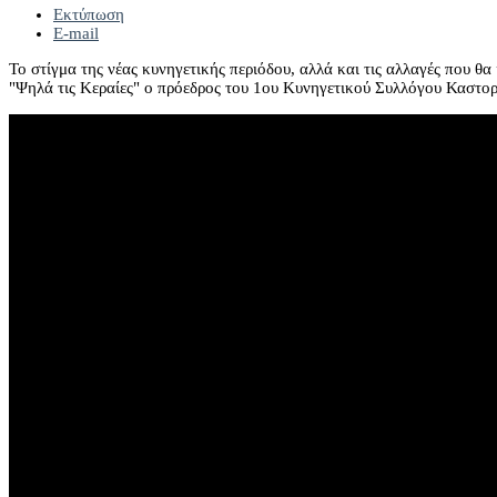
Εκτύπωση
E-mail
Το στίγμα της νέας κυνηγετικής περιόδου, αλλά και τις αλλαγές που θ
"Ψηλά τις Κεραίες" ο πρόεδρος του 1ου Κυνηγετικού Συλλόγου Καστορ