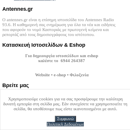
Antennes.gr
Ο antennes.gr είναι η επίσημη ιστοσελίδα του Antennes Radio
93.6. Η καθημερινή σας ενημέρωση για όλα τα νέα και ειδήσεις
που αφορούν το νομό Καστοριάς με πρωτογενή κείμενα και
ρεπορτάζ από τους δημοσιογράφους του ιστότοπου.
Κατασκευή
Ιστοσελίδων
&
Eshop
Για δημιουργία ιστοσελίδων και eshop
καλέστε το 6944 264387
Website • e-shop • Φιλοξενία
Βρείτε
μας
Επισκεφτείτε τα κοινωνικά μέσα δικτύωσης του antennes.gr.
Χρησιμοποιούμε cookies για να σας προσφέρουμε την καλύτερη
δυνατή εμπειρία στη σελίδα μας. Εάν συνεχίσετε να χρησιμοποιείτε τη
Facebook
Twitter
Youtube
GPlus
Instagram
σελίδα, θα υποθέσουμε πως είστε ικανοποιημένοι με αυτό.
Top
Συμφωνώ
Copyright ©
Antennes.gr
2026 All rights reserved.
Custom Design by
Πολιτική Δεδομένων
Καστοριά