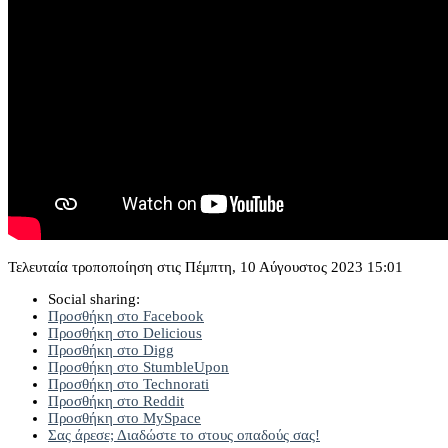
Τελευταία τροποποίηση στις Πέμπτη, 10 Αύγουστος 2023 15:01
Social sharing:
Προσθήκη στο Facebook
Προσθήκη στο Delicious
Προσθήκη στο Digg
Προσθήκη στο StumbleUpon
Προσθήκη στο Technorati
Προσθήκη στο Reddit
Προσθήκη στο MySpace
Σας άρεσε; Διαδώστε το στους οπαδούς σας!