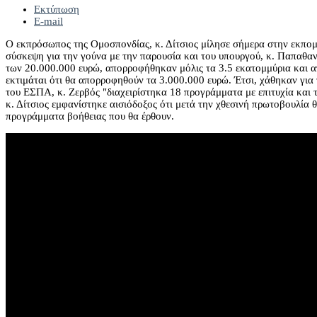
Εκτύπωση
E-mail
Ο εκπρόσωπος της Ομοσπονδίας, κ. Δίτσιος μίλησε σήμερα στην εκπομπ
σύσκεψη για την γούνα με την παρουσία και του υπουργού, κ. Παπαθαν
των 20.000.000 ευρώ, απορροφήθηκαν μόλις τα 3.5 εκατομμύρια και α
εκτιμάται ότι θα απορροφηθούν τα 3.000.000 ευρώ. Έτσι, χάθηκαν για 
του ΕΣΠΑ, κ. Ζερβός "διαχειρίστηκα 18 προγράμματα με επιτυχία και 
κ. Δίτσιος εμφανίστηκε αισιόδοξος ότι μετά την χθεσινή πρωτοβουλία
προγράμματα βοήθειας που θα έρθουν.