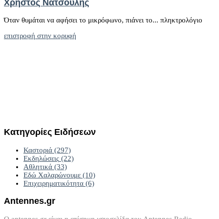
Χρήστος Νατσούλης
Όταν θυμάται να αφήσει το μικρόφωνο, πιάνει το... πληκτρολόγιο
επιστροφή στην κορυφή
Κατηγορίες
Ειδήσεων
Καστοριά
(297)
Εκδηλώσεις
(22)
Αθλητικά
(33)
Εδώ Χαλαρώνουμε
(10)
Επιχειρηματικότητα
(6)
Antennes.gr
Ο antennes.gr είναι η επίσημη ιστοσελίδα του Antennes Radio