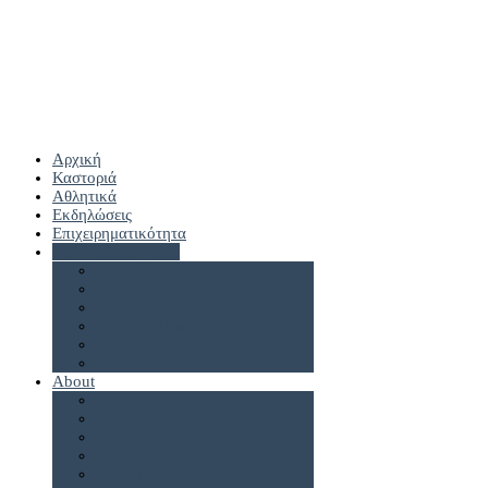
Αρχική
Καστοριά
Αθλητικά
Εκδηλώσεις
Επιχειρηματικότητα
Εδώ Χαλαρώνουμε
Πρωτοσέλιδα
About
antennes.gr
Διαφήμιση