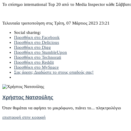
Το επίσημο international Top 20 από το Media Inspector κάθε Σάββατ
Τελευταία τροποποίηση στις Τρίτη, 07 Μάρτιος 2023 23:21
Social sharing:
Προσθήκη στο Facebook
Προσθήκη στο Delicious
Προσθήκη στο Digg
Προσθήκη στο StumbleUpon
Προσθήκη στο Technorati
Προσθήκη στο Reddit
Προσθήκη στο MySpace
Σας άρεσε; Διαδώστε το στους οπαδούς σας!
Χρήστος Νατσούλης
Όταν θυμάται να αφήσει το μικρόφωνο, πιάνει το... πληκτρολόγιο
επιστροφή στην κορυφή