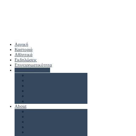
Αρχική
Καστοριά
Αθλητικά
Εκδηλώσεις
Επιχειρηματικότητα
Εδώ Χαλαρώνουμε
Πρωτοσέλιδα
About
antennes.gr
Διαφήμιση