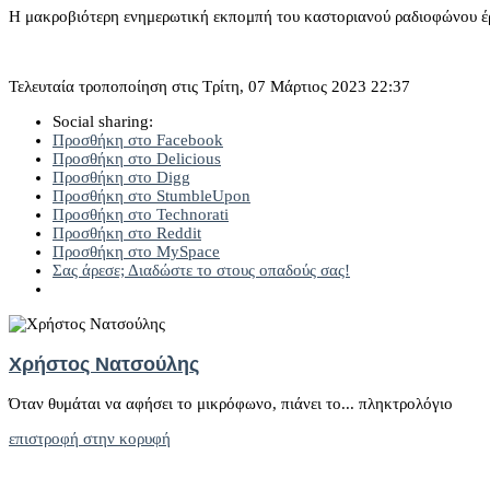
Η μακροβιότερη ενημερωτική εκπομπή του καστοριανού ραδιοφώνου έρ
Τελευταία τροποποίηση στις Τρίτη, 07 Μάρτιος 2023 22:37
Social sharing:
Προσθήκη στο Facebook
Προσθήκη στο Delicious
Προσθήκη στο Digg
Προσθήκη στο StumbleUpon
Προσθήκη στο Technorati
Προσθήκη στο Reddit
Προσθήκη στο MySpace
Σας άρεσε; Διαδώστε το στους οπαδούς σας!
Χρήστος Νατσούλης
Όταν θυμάται να αφήσει το μικρόφωνο, πιάνει το... πληκτρολόγιο
επιστροφή στην κορυφή