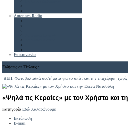
Πολιτική Δεδομένων
Antennes Radio
Antennes Live24
Antennes e-radio
Επικοινωνία
Ειδήσεις σε Τίτλους :
ΔΕΗ: Φωτοβολταϊκά συστήματα για το σπίτι και την επιχείρηση χωρίς
«Ψηλά τις Κεραίες» με τον Χρήστο και 
Κατηγορία
Εδώ Χαλαρώνουμε
Εκτύπωση
E-mail