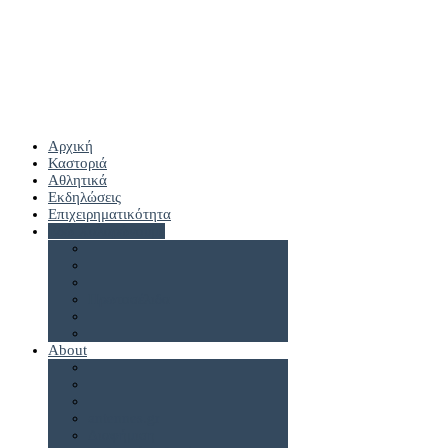
Αρχική
Καστοριά
Αθλητικά
Εκδηλώσεις
Επιχειρηματικότητα
Εδώ Χαλαρώνουμε
Πρωτοσέλιδα
About
antennes.gr
Διαφήμιση