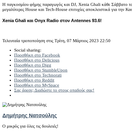
Η παγκοσμίου φήμης παραγωγός και DJ, Xenia Ghali κάθε Σάββατο τα μ
μεγαλύτερες House και Tech-House επιτυχίες αποκλειστικά για την Κα
Xenia Ghali
και Onyx Radio στον
Antennes 93.6
!
Τελευταία τροποποίηση στις Τρίτη, 07 Μάρτιος 2023 22:50
Social sharing:
Προσθήκη στο Facebook
Προσθήκη στο Delicious
Προσθήκη στο Digg
Προσθήκη στο StumbleUpon
Προσθήκη στο Technorati
Προσθήκη στο Reddit
Προσθήκη στο MySpace
Σας άρεσε; Διαδώστε το στους οπαδούς σας!
Δημήτρης Νατσούλης
Ο μικρός για όλες τις δουλειές!