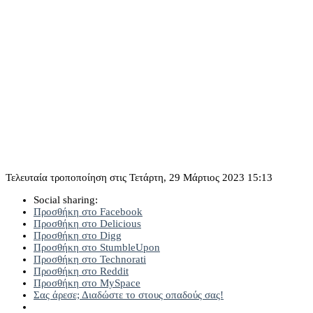
Τελευταία τροποποίηση στις Τετάρτη, 29 Μάρτιος 2023 15:13
Social sharing:
Προσθήκη στο Facebook
Προσθήκη στο Delicious
Προσθήκη στο Digg
Προσθήκη στο StumbleUpon
Προσθήκη στο Technorati
Προσθήκη στο Reddit
Προσθήκη στο MySpace
Σας άρεσε; Διαδώστε το στους οπαδούς σας!