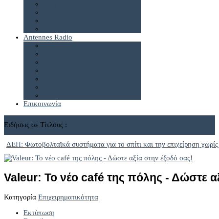
Διαφήμιση
Πολιτική Δεδομένων
Antennes Radio
Antennes Live24
Antennes e-radio
Επικοινωνία
Ειδήσεις σε Τίτλους :
ΔΕΗ: Φωτοβολταϊκά συστήματα για το σπίτι και την επιχείρηση χωρίς
Valeur: Το νέο café της πόλης - Δώστε α
Κατηγορία
Επιχειρηματικότητα
Εκτύπωση