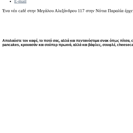
E-mail
Ένα νέο café στην Μεγάλου Αλεξάνδρου 117 στην Νότια Παραλία έρχετα
Απολαύστε τον καφέ, το ποτό σας, αλλά και πεντανόστιμα σνακ όπως πίτσα, cl
pancakes, κρουασάν και σούπερ πρωινά, αλλά και βάφλες, σουφλέ, cheesec